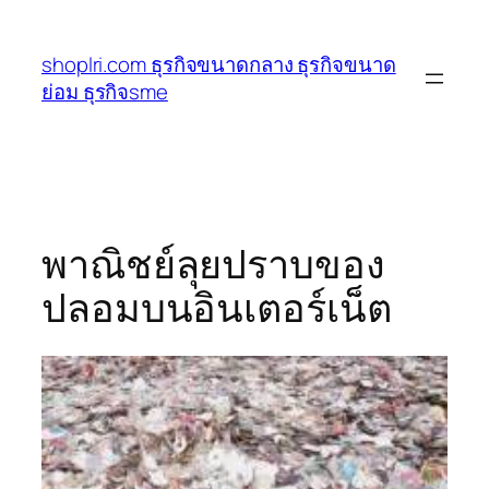
ข้าม
ไป
shoplri.com ธุรกิจขนาดกลาง ธุรกิจขนาด
ยัง
ย่อม ธุรกิจsme
เนื้อหา
พาณิชย์ลุยปราบของ
ปลอมบนอินเตอร์เน็ต