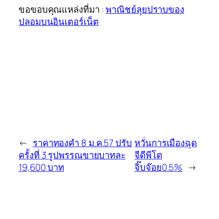
ขอขอบคุณแหล่งที่มา :
พาณิชย์ลุยปราบของ
ปลอมบนอินเตอร์เน็ต
←
ราคาทองคำ 8 ม.ค.57 ปรับ
หวั่นการเมืองฉุด
ครั้งที่ 3 รูปพรรณขายบาทละ
จีดีพีโต
19,600 บาท
จิ๊บจ๊อย0.5%
→