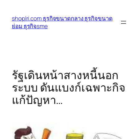
ข้าม
ไป
shoplri.com ธุรกิจขนาดกลาง ธุรกิจขนาด
ยัง
ย่อม ธุรกิจsme
เนื้อหา
รัฐเดินหน้าสางหนี้นอก
ระบบ ดันแบงก์เฉพาะกิจ
แก้ปัญหา…