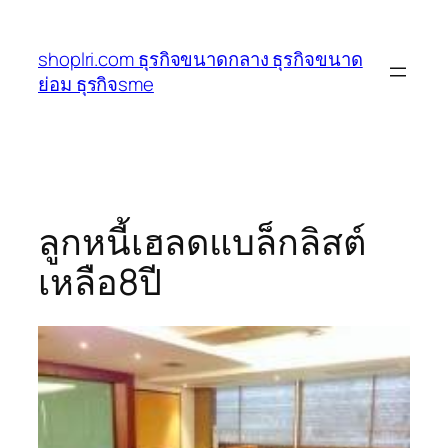
ข้าม
ไป
shoplri.com ธุรกิจขนาดกลาง ธุรกิจขนาด
ยัง
ย่อม ธุรกิจsme
เนื้อหา
ลูกหนี้เฮลดแบล็กลิสต์
เหลือ8ปี