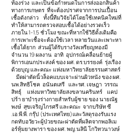
ท้องร่วง และเป็นข้อกำหนดในการส่งออกสินค้า
ทางการเกษตร ที่จะต้องปราศจากการปนเปื้อน
เชื้อดังกล่าว ทั้งนี้ทีมวิจัยได้โดยใช้เทคนิคใหม่ที่
ทำให้สามารถตรวจสอบเชื้อได้อย่างรวดเร็ว
ภายใน 1-1.5 ชั่วโมง ขณะที่หากใช้วิธีดั้งเดิมคือ
การเพาะเชื้อจะต้องใช้เวลา หลายวันและเพาะหา
เชื้อได้ยาก ส่วนผู้ได้รับรางวัลเหรียญทองมี
จำนวน 19 ผลงาน อาทิ อุปกรณ์เคลื่อนย้ายผู้
พิการเอนกประสงค์ ของ ผศ. ดร.บรรยงค์ รุ่งเรือง
ด้วยบุญ และคณะ แห่งมหาวิทยาลัยธรรมศาสตร์
มีดผ่าตัดนิ้วล็อคแบบเจาะผ่านผิวหนัง ของ ผศ.
นพ.สิทธิโชค อนันตเสรี และรศ. เจษฎา วรรณ
สิทธุ์ แห่งมหาวิทยาลัยสงขลานครินทร์ แคป
ปร้า ยาบำรุงร่างกายสำหรับผู้ชาย ของ นายณัฐ
พงษ์ สุขเจริญไกรศรี และคณะ จากบริษัท ซี
.เอ.พี.พี. กรุ๊ป (ประเทศไทย)และวัสดุรองรับแรง
กดทับอวัยวะผู้ป่วยขณะผ่าตัดที่ผลิตจากพอลิเม
อร์หุ้มยางพารา ของ ผศ. พญ.นลินี โกวิทวนาวงษ์