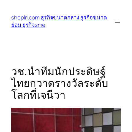
ข้าม
ไป
shoplri.com ธุรกิจขนาดกลาง ธุรกิจขนาด
ยัง
ย่อม ธุรกิจsme
เนื้อหา
วช.นำทีมนักประดิษฐ์
ไทยกวาดรางวัลระดับ
โลกที่เจนีวา