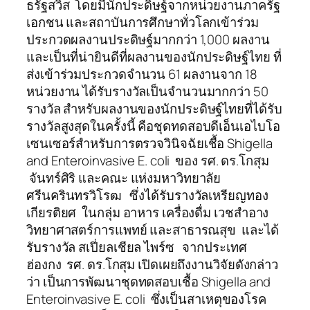
ธรัฐสวิส โดยมีนักประดิษฐ์จากหน่วยงานภาครัฐ
เอกชน และสถาบันการศึกษาทั่วโลกเข้าร่วม
ประกวดผลงานประดิษฐ์มากกว่า 1,000 ผลงาน
และเป็นที่น่ายินดีที่ผลงานของนักประดิษฐ์ไทย ที่
ส่งเข้าร่วมประกวดจำนวน 61 ผลงานจาก 18
หน่วยงาน ได้รับรางวัลเป็นจำนวนมากกว่า 50
รางวัล สำหรับผลงานของนักประดิษฐ์ไทยที่ได้รับ
รางวัลสูงสุดในครั้งนี้ คือชุดทดสอบดีเอ็นเอไบโอ
เซนเซอร์สำหรับการตรวจวินิจฉัยเชื้อ Shigella
and Enteroinvasive E. coli ของ รศ. ดร.โกสุม
จันทร์ศิริ และคณะ แห่งมหาวิทยาลัย
ศรีนครินทรวิโรฒ ซึ่งได้รับรางวัลเหรียญทอง
เกียรติยศ ในกลุ่ม อาหาร เครื่องดื่ม เวชสำอาง
วิทยาศาสตร์การแพทย์ และสาธารณสุข และได้
รับรางวัล สเปี่ยลเชียล ไพร์ซ จากประเทศ
ฮ่องกง รศ. ดร.โกสุม เปิดเผยถึงงานวิจัยดังกล่าว
ว่า เป็นการพัฒนาชุดทดสอบเชื้อ Shigella and
Enteroinvasive E. coli ซึ่งเป็นสาเหตุของโรค