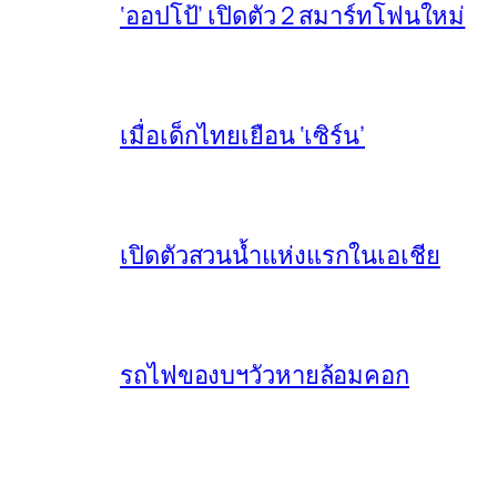
‘ออปโป้’ เปิดตัว 2 สมาร์ทโฟนใหม่
เมื่อเด็กไทยเยือน ‘เซิร์น’
เปิดตัวสวนน้ำแห่งแรกในเอเชีย
รถไฟของบฯวัวหายล้อมคอก