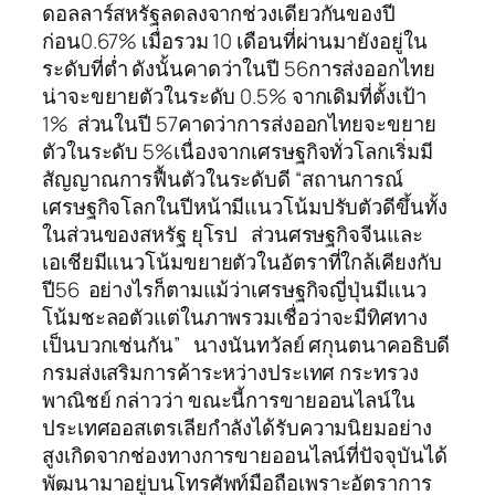
ดอลลาร์สหรัฐลดลงจากช่วงเดียวกันของปี
ก่อน0.67% เมื่อรวม 10 เดือนที่ผ่านมายังอยู่ใน
ระดับที่ต่ำ ดังนั้นคาดว่าในปี 56การส่งออกไทย
น่าจะขยายตัวในระดับ 0.5% จากเดิมที่ตั้งเป้า
1% ส่วนในปี 57คาดว่าการส่งออกไทยจะขยาย
ตัวในระดับ 5%เนื่องจากเศรษฐกิจทั่วโลกเริ่มมี
สัญญาณการฟื้นตัวในระดับดี “สถานการณ์
เศรษฐกิจโลกในปีหน้ามีแนวโน้มปรับตัวดีขึ้นทั้ง
ในส่วนของสหรัฐ ยุโรป ส่วนศรษฐกิจจีนและ
เอเชียมีแนวโน้มขยายตัวในอัตราที่ใกล้เคียงกับ
ปี56 อย่างไรก็ตามแม้ว่าเศรษฐกิจญี่ปุ่นมีแนว
โน้มชะลอตัวแต่ในภาพรวมเชื่อว่าจะมีทิศทาง
เป็นบวกเช่นกัน” นางนันทวัลย์ ศกุนตนาคอธิบดี
กรมส่งเสริมการค้าระหว่างประเทศ กระทรวง
พาณิชย์ กล่าวว่า ขณะนี้การขายออนไลน์ใน
ประเทศออสเตรเลียกำลังได้รับความนิยมอย่าง
สูงเกิดจากช่องทางการขายออนไลน์ที่ปัจจุบันได้
พัฒนามาอยู่บนโทรศัพท์มือถือเพราะอัตราการ