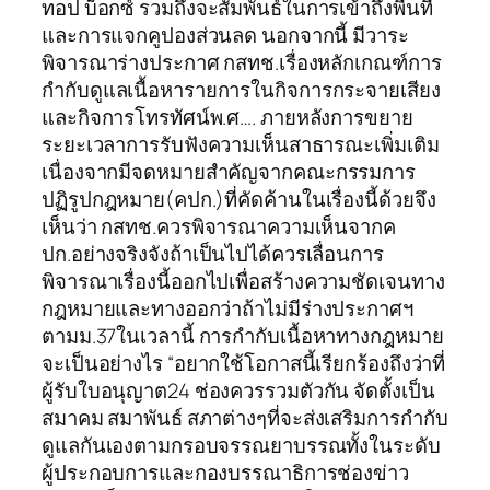
ทอป บ็อกซ์ รวมถึงจะสัมพันธ์ในการเข้าถึงพื้นที่
และการแจกคูปองส่วนลด นอกจากนี้ มีวาระ
พิจารณาร่างประกาศ กสทช.เรื่องหลักเกณฑ์การ
กำกับดูแลเนื้อหารายการในกิจการกระจายเสียง
และกิจการโทรทัศน์พ.ศ…. ภายหลังการขยาย
ระยะเวลาการรับฟังความเห็นสาธารณะเพิ่มเติม
เนื่องจากมีจดหมายสำคัญจากคณะกรรมการ
ปฏิรูปกฎหมาย(คปก.)ที่คัดค้านในเรื่องนี้ด้วยจึง
เห็นว่า กสทช.ควรพิจารณาความเห็นจากค
ปก.อย่างจริงจังถ้าเป็นไปได้ควรเลื่อนการ
พิจารณาเรื่องนี้ออกไปเพื่อสร้างความชัดเจนทาง
กฎหมายและทางออกว่าถ้าไม่มีร่างประกาศฯ
ตามม.37ในเวลานี้ การกำกับเนื้อหาทางกฎหมาย
จะเป็นอย่างไร “อยากใช้โอกาสนี้เรียกร้องถึงว่าที่
ผู้รับใบอนุญาต24 ช่องควรรวมตัวกัน จัดตั้งเป็น
สมาคม สมาพันธ์ สภาต่างๆที่จะส่งเสริมการกำกับ
ดูแลกันเองตามกรอบจรรณยาบรรณทั้งในระดับ
ผู้ประกอบการและกองบรรณาธิการช่องข่าว