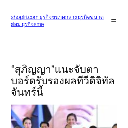
ข้าม
ไป
shoplri.com ธุรกิจขนาดกลาง ธุรกิจขนาด
ยัง
ย่อม ธุรกิจsme
เนื้อหา
“สุภิญญา”แนะจับตา
บอร์ดรับรองผลทีวีดิจิทัล
จันทร์นี้