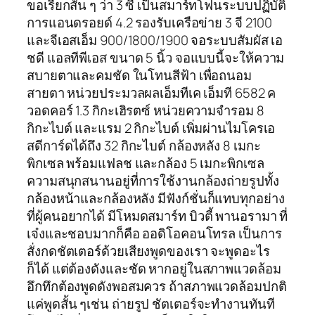
ขอเรียกสั้น ๆ ว่า 3 ซี เป็นสมาร์ทโฟนระบบปฏิบัติ
การแอนดรอยด์ 4.2 รองรับเครือข่าย 3 จี 2100
และจีเอสเอ็ม 900/1800/1900 จอระบบสัมผัส เอ
ชดี แอลทีพีเอส ขนาด 5 นิ้ว จอแบบนี้จะให้ความ
สบายตาและคมชัด ในโทนสีฟ้า เพื่อถนอม
สายตา หน่วยประมวลผลเอ็มทีเค เอ็มที 6582 ค
วอดคอร์ 1.3 กิกะเฮิรตซ์ หน่วยความจำรอม 8
กิกะไบต์ และแรม 2 กิกะไบต์ เพิ่มผ่านไมโครเอ
สดีการ์ดได้ถึง 32 กิกะไบต์ กล้องหลัง 8 เมกะ
พิกเซล พร้อมแฟลช และกล้อง 5 เมกะพิกเซล
ความสนุกสนานอยู่ที่การใช้งานกล้องถ่ายรูปทั้ง
กล้องหน้าและกล้องหลัง มีฟังก์ชั่นก็แทบทุกอย่าง
ที่ผู้คนอยากได้ มีโหมดสมาร์ท บิวตี้ พานอรามา ที่
เจ๋งและชอบมากก็คือ ออดิโอคอนโทรล เป็นการ
สั่งกดชัตเตอร์ด้วยเสียงพูดของเรา จะพูดอะไร
ก็ได้ แต่ต้องดังและชัด หากอยู่ในสภาพแวดล้อม
อึกทึกต้องพูดดังพอสมควร ถ้าสภาพแวดล้อมปกติ
แค่พูดสั้น ๆเช่น ถ่ายรูป ชัตเตอร์จะทำงานทันที