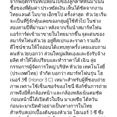
จากพฤติกรรมที่เปลี่ยนไปของลูกค้าที่หันมาเน้น
ซื้อของที่คุ้มค่า ประหยัดเงิน เห็นได้ชัดจากงาน
ไทยแลนด์ โมบาย เอ็กซโป ครั้งล่าสุด หัวเว่ย เริ่ม
จะเป็นที่รู้จักคุ้นเคยของกลุ่มผู้ใช้ทั่วไป ในช่วง
สองสามปีที่ผ่านมา หลังจากเริ่มนำสมาร์ทโฟน
แอร์การ์ดเข้ามาขายในไทยมากขึ้น จุดเด่นของ
สมาร์ทโฟนหัวเว่ย อยู่ที่สเปกและราคา รวมถึง
ดีไซน์ชวนให้ใจอ่อนได้แทบทุกครั้ง เคยแอบถาม
คนหัวเว่ยบอกว่า ส่วนใหญ่ผลิตเองและยังรับจ้าง
ผลิต ทำให้ได้เปรียบและทำราคาได้ เฉิน ลุ่ย
กรรมการผู้จัดการใหญ่ บริษัท หัวเว่ย เทคโนโลยี่
(ประเทศไทย) จำกัด บอกว่า สมาร์ทโฟนรุ่น โฮ
เนอร์ 3ซี (Honor 3 C) เหมาะสำหรับผู้ที่ชอบถ่าย
ภาพ เพราะใช้เซ็นเซอร์ของโซนี่ ฟังก์ชั่นการถ่าย
ภาพจึงมีทั้งกล้องหน้า และกล้องหลังเน้นคมชัด
ก่อนหน้านี้ได้เปิดตัวในจีน มาเลเซีย ไต้หวัน
ก่อนจะมาเปิดตัวอย่างเป็นทางการในไทย
สำหรับสเปกเบื้องต้นของหัวเว่ย โฮเนอร์ 3 ซี ซึ่ง