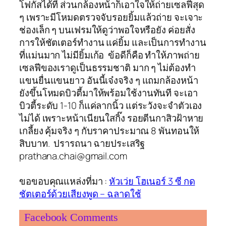
โฟกัสได้ที่ ส่วนกล้องหน้าก็เอาใจให้ถ่ายเซลฟีสุด
ๆ เพราะมีโหมดตรวจจับรอยยิ้มแล้วถ่าย จะเจาะ
ช่องเล็ก ๆ บนเฟรมให้ดูว่าพอใจหรือยัง ค่อยสั่ง
การให้ชัตเตอร์ทำงาน แค่ยิ้ม และเป็นการทำงาน
ที่แม่นมาก ไม่มียิ้มเก้อ ข้อดีก็คือ ทำให้ภาพถ่าย
เซลฟีของเราดูเป็นธรรมชาติ มาก ๆ ไม่ต้องทำ
แขนยื่นแขนยาว อันนี้เจ๋งจริง ๆ แถมกล้องหน้า
ยังขึ้นโหมดบิวตี้มาให้พร้อมใช้งานทันที จะเอา
บิวตี้ระดับ 1-10 ก็แค่ลากนิ้ว แต่ระวังจะจำตัวเอง
ไม่ได้ เพราะหน้าเนียนใสกิ๊ง รอยตีนกาสิวฝ้าหาย
เกลี้ยง คุ้มจริง ๆ กับราคาประมาณ 8 พันทอนให้
สิบบาท. ปรารถนา ฉายประเสริฐ
prathana.chai@gmail.com
ขอขอบคุณแหล่งที่มา :
หัวเว่ย โฮเนอร์ 3 ซี กด
ชัตเตอร์ด้วยเสียงพูด – ฉลาดใช้
Facebook Comments