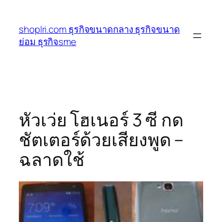
ข้าม
ไป
shoplri.com ธุรกิจขนาดกลาง ธุรกิจขนาด
ยัง
ย่อม ธุรกิจsme
เนื้อหา
หัวเว่ย โฮเนอร์ 3 ซี กด
ชัตเตอร์ด้วยเสียงพูด –
ฉลาดใช้