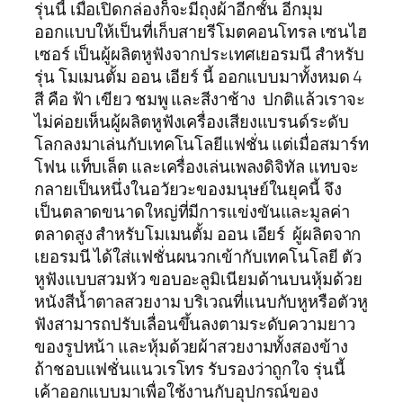
รุ่นนี้ เมื่อเปิดกล่องก็จะมีถุงผ้าอีกชั้น อีกมุม
ออกแบบให้เป็นที่เก็บสายรีโมตคอนโทรล เซนไฮ
เซอร์ เป็นผู้ผลิตหูฟังจากประเทศเยอรมนี สำหรับ
รุ่น โมเมนตั้ม ออน เอียร์ นี้ ออกแบบมาทั้งหมด 4
สี คือ ฟ้า เขียว ชมพู และสีงาช้าง ปกติแล้วเราจะ
ไม่ค่อยเห็นผู้ผลิตหูฟังเครื่องเสียงแบรนด์ระดับ
โลกลงมาเล่นกับเทคโนโลยีแฟชั่น แต่เมื่อสมาร์ท
โฟน แท็บเล็ต และเครื่องเล่นเพลงดิจิทัล แทบจะ
กลายเป็นหนึ่งในอวัยวะของมนุษย์ในยุคนี้ จึง
เป็นตลาดขนาดใหญ่ที่มีการแข่งขันและมูลค่า
ตลาดสูง สำหรับโมเมนตั้ม ออน เอียร์ ผู้ผลิตจาก
เยอรมนี ได้ใส่แฟชั่นผนวกเข้ากับเทคโนโลยี ตัว
หูฟังแบบสวมหัว ขอบอะลูมิเนียมด้านบนหุ้มด้วย
หนังสีน้ำตาลสวยงาม บริเวณที่แนบกับหูหรือตัวหู
ฟังสามารถปรับเลื่อนขึ้นลงตามระดับความยาว
ของรูปหน้า และหุ้มด้วยผ้าสวยงามทั้งสองข้าง
ถ้าชอบแฟชั่นแนวเรโทร รับรองว่าถูกใจ รุ่นนี้
เค้าออกแบบมาเพื่อใช้งานกับอุปกรณ์ของ