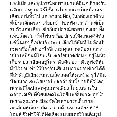
แอปเปิล และอุปกรณ์พกพาแบรนด์อื่น ๆ ที่รองรับ
แจ๊กมาตรฐาน วิธีใช้งานไม่ยากเลย ก็เหมือนเรา
เสียบหูฟังทั่วไป แค่เอาสายที่อยู่ในกล่องเอาด้าน
ที่เป็นแจ๊กตรง ๆ เสียบเข้ากับหูฟัง และด้านที่เป็น
รูปตัวแอล เสียบเข้ากับอุปกรณ์พกพาของเรา ทั้ง
แท็บเล็ต สมาร์ทโฟน หรืออุปกรณ์ฟังเพลงดิจิทัล
แค่นั้นเอง ก็เพลินกับระบบเสียงได้ทันที ไม่ต้องไป
เซต หรือตั้งค่าอะไรอีกเลย คุณภาพเสียง เวลาดู
หนัง เหมือนมีโฮมเธียเตอร์ขนาดย่อม ๆ อยู่ในหัว
เก็บรายละเอียดอยู่ในระดับดีเลยล่ะ ตัวหูฟังที่หุ้ม
ผ้าไว้รอบ ทำให้ป้องกันเสียงรบกวนรอบข้างได้ดี
ที่สำคัญมีเสียงรบกวนเล็ดลอดให้คนข้าง ๆ ได้ยิน
น้อยมาก เซนไฮเซอร์ บอกว่า รุ่นนี้ขายดีทั่วโลก
เพราะดีไซน์และคุณภาพเสียง โดยเฉพาะใน
ตลาดเอเชียที่นิยมเทคโนโลยีแฟชั่นน่าจะถูกใจ
เพราะคุณภาพเสียงชัดใส สามารถเก็บราย
ละเอียดที่เล็ก ๆ มีค่าความต้านทานเสียง ที่ 18
โอมห์ จึงทำให้ได้ฟังเสียงแบบสเตอริโอเต็มรูป