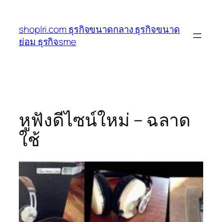
ข้าม
ไป
shoplri.com ธุรกิจขนาดกลาง ธุรกิจขนาด
ยัง
ย่อม ธุรกิจsme
เนื้อหา
หูฟังดีไซน์ใหม่ – ฉลาด
ใช้