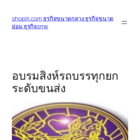
ข้าม
ไป
shoplri.com ธุรกิจขนาดกลาง ธุรกิจขนาด
ยัง
ย่อม ธุรกิจsme
เนื้อหา
อบรมสิงห์รถบรรทุกยก
ระดับขนส่ง