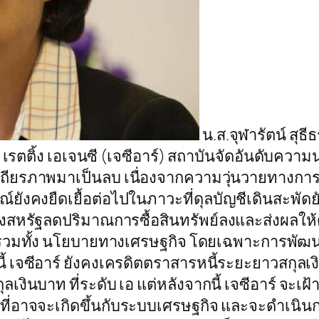
น.ส.จุฬารัตน์ สุธ
ตติ้ง เอเจนซี (เจซีอาร์) สถาบันจัดอันดับความน่า
ียรภาพมาเป็นลบ เนื่องจากความวุ่นวายทางการเมือ
ังคงยืดเยื้อต่อไปในภาวะที่ดุลบัญชีเดินสะพั
างสหรัฐลดปริมาณการซื้อสินทรัพย์ลงและส่งผลใ
 รวมทั้ง นโยบายทางเศรษฐกิจ โดยเฉพาะการพัฒนา
เจซีอาร์ ยังคงเครดิตตราสารหนี้ระยะยาวสกุลเงิ
ลเงินบาท ที่ระดับ เอ แต่หลังจากนี้ เจซีอาร์ 
่อาจจะเกิดขึ้นกับระบบเศรษฐกิจ และจะดำเนินการ