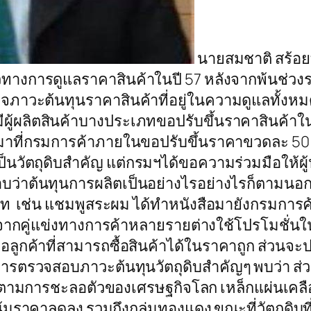
นายสมชาติ สร้อย
วทางการดูแลราคาสินค้าในปี 57 หลังจากพ้นช่วง
าวะต้นทุนราคาสินค้าที่อยู่ในความดูแลทั้งหมด 
ีผู้ผลิตสินค้าบางประเภทขอปรับขึ้นราคาสินค้าในป
งสือมาที่กรมการค้าภายในขอปรับขึ้นราคาขวดละ 50
่งเป็นวัตถุดิบสำคัญ แต่กรมฯได้ขอความร่วมมือให
รอบว่าต้นทุนการผลิตเป็นอย่างไรอย่างไรก็ตามน
ระเภท เช่น แชมพูสระผม ได้ทำหนังสือมายังกรมการ
จากคู่แข่งทางการค้าหลายรายต่างใช้โปรโมชั่นในก
ต่อลูกค้าที่สามารถซื้อสินค้าได้ในราคาถูก ส่วน
ตรวจสอบภาวะต้นทุนวัตถุดิบสำคัญๆ พบว่า ส่
ลงตามการชะลอตัวของเศรษฐกิจโลก เหล็กแผ่นเคลื
โน้มราคาลดลง รวมถึงกลุ่มทองแดง ขณะที่วัตถุดิบที