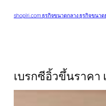
ข้าม
ไป
shoplri.com ธุรกิจขนาดกลาง ธุรกิจขนาดย
ยัง
เนื้อหา
เบรกซีอิ้วขึ้นรา