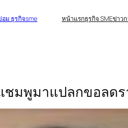
่อม ธุรกิจsme
หน้าแรก
ธุรกิจ SME
ข่าว
คา แชมพูมาแปลกขอลดรา