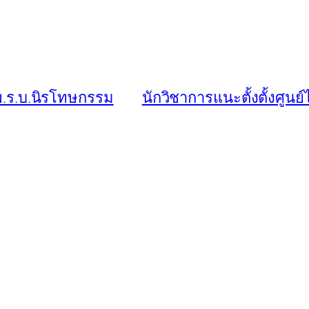
น พ.ร.บ.นิรโทษกรรม
นักวิชาการแนะตั้งตั้งศูน