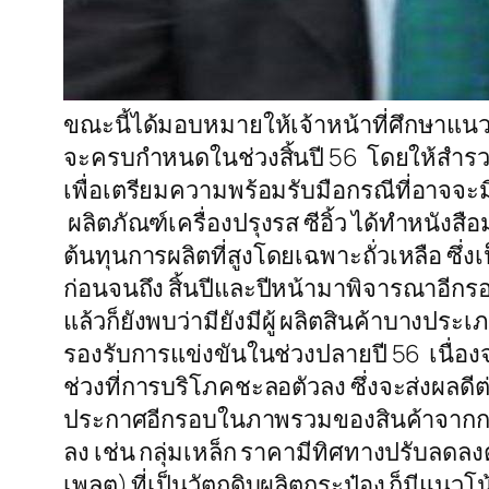
ขณะนี้ได้มอบหมายให้เจ้าหน้าที่ศึกษาแน
จะครบกำหนดในช่วงสิ้นปี 56 โดยให้สำรวจภ
เพื่อเตรียมความพร้อมรับมือกรณีที่อาจจะม
ผลิตภัณฑ์เครื่องปรุงรส ซีอิ้ว ได้ทำหนั
ต้นทุนการผลิตที่สูงโดยเฉพาะถั่วเหลือ ซึ
ก่อนจนถึง สิ้นปีและปีหน้ามาพิจารณาอีก
แล้วก็ยังพบว่ามียังมีผู้ ผลิตสินค้าบางป
รองรับการแข่งขันในช่วงปลายปี 56 เนื่อง
ช่วงที่การบริโภคชะลอตัวลง ซึ่งจะส่งผลดี
ประกาศอีกรอบในภาพรวมของสินค้าจากการ
ลง เช่น กลุ่มเหล็ก ราคามีทิศทางปรับลด
เพลต) ที่เป็นวัตถุดิบผลิตกระป๋อง ก็มีแนว