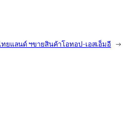
ย์ไทยแลนด์ ฯขายสินค้าโอทอป-เอสเอ็มอี
→