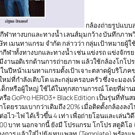
กล้องถ่ายรูปแบบส
กกีฬาทางบกและทางนํ้า เลนส์มุมกว้าง บันทึกภาพ
ัท เมนทาแกรม จำกัด กล่าวว่า กลุ่มเป้าหมายผู้ใช
กีฬาทั้งทางบกและทางนํ้า เช่น แข่งรถ แข่งจักรยาน 
ู้มีงานอดิเรกด้านการถ่ายภาพ แล้วใช้กล้องโกโป
ในปีหน้าเมนทาแกรมตั้งเป้าเจาะตลาดผู้บริโภคขนาด
ใหม่ที่กำลังเติบโต และกลุ่มครอบครัว ซึ่งจะมอง
ะเด็กหรือผู้ใหญ่ ใช้ได้ในทุกสถานการณ์ โดยที่
หรือ GoPro HERO3+ Black Edition เป็นรุ่นที่ทันส
โดยรวมเบากว่าเดิมถึง 20% เมื่อติดตั้งกล้องลงไป
่อไว-ไฟ ได้เร็วขึ้น 4 เท่า เพื่อถ่ายโอนและเล่นว
00 บาท นอกจากนี้ ยังมี โปรแกรม โกโปร สตูดิโอ (
้องการ แล้วใส่ไปยังเทมเพลท (Template) พร้อมเพล