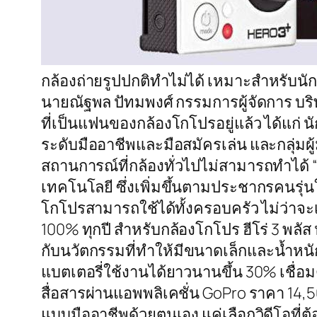
กล้องถ่ายรูปปกติทำไม่ได้ เหมาะสำหรับนั
นายณัฐพล ปัทมพงศ์ กรรมการผู้จัดการ บริษ
ที่เป็นแฟนของกล้องโกโปรอยู่แล้ว ได้แก่ นัก
ระดับมืออาชีพและมือสมัครเล่น และกลุ่มผ
สถานการณ์ที่กล้องทั่วไปไม่สามารถทำได้ “
เทคโนโลยี ซึ่งเพิ่มขึ้นตามประชากรคนรุ่น
โกโปรสามารถใช้ได้ทั้งครอบครัว ไม่ว่าจ
100% ทุกปี สำหรับกล้องโกโปร ฮีโร่ 3 พลัส 
กับนวัตกรรมที่ทำให้มีขนาดเล็กและนํ้าหนัก
แบตเตอรี่ใช้งานได้ยาวนานขึ้น 30% เชื่อมต
สื่อสารผ่านแอพพลิเคชั่น GoPro ราคา 14,5
แบบมืออาชีพด้วยตนเอง แค่เลือกวิดีโอที่ต