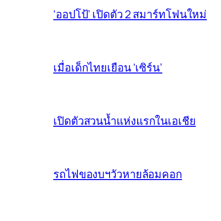
‘ออปโป้’ เปิดตัว 2 สมาร์ทโฟนใหม่
เมื่อเด็กไทยเยือน ‘เซิร์น’
เปิดตัวสวนน้ำแห่งแรกในเอเชีย
รถไฟของบฯวัวหายล้อมคอก