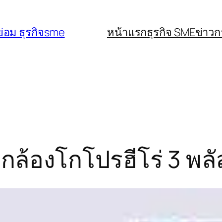
่อม ธุรกิจsme
หน้าแรก
ธุรกิจ SME
ข่าว
ล้องโกโปรฮีโร่ 3 พลั