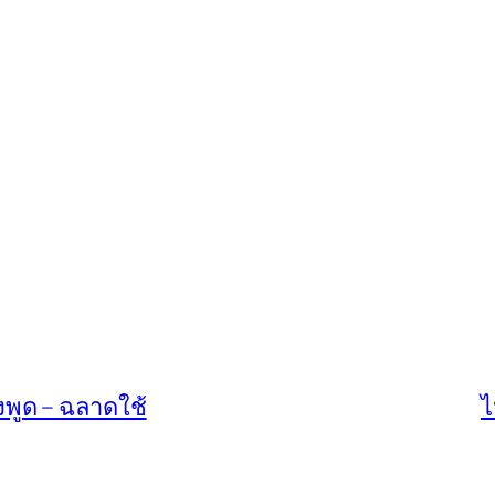
ยงพูด – ฉลาดใช้
ไ