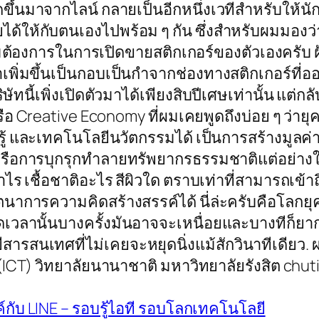
่เกิดขึ้นมาจากไลน์ กลายเป็นอีกหนึ่งเวทีสำหรับใ
ให้กับตนเองไปพร้อม ๆ กัน ซึ่งสำหรับผมมองว่า
มต้องการในการเปิดขายสติกเกอร์ของตัวเองครับ ฝั่งผ
ค้าเพิ่มขึ้นเป็นกอบเป็นกำจากช่องทางสติกเกอร์ที่อ
ษัทนี้เพิ่งเปิดตัวมาได้เพียงสิบปีเศษเท่านั้น แต
ือ Creative Economy ที่ผมเคยพูดถึงบ่อย ๆ ว่ายุค
มรู้ และเทคโนโลยีนวัตกรรมได้ เป็นการสร้างมูลค
หรือการบุกรุกทำลายทรัพยากรธรรมชาติแต่อย่างใด 
าไร เชื้อชาติอะไร สีผิวใด ตราบเท่าที่สามารถเข้
รความคิดสร้างสรรค์ได้ นี่ล่ะครับคือโลกยุคศตวร
ดเวลานั้นบางครั้งมันอาจจะเหนื่อยและบางทีก็ยากไ
รสนเทศที่ไม่เคยจะหยุดนิ่งแม้สักวินาทีเดียว. ผศ.
CT) วิทยาลัยนานาชาติ มหาวิทยาลัยรังสิต chut
์กับ LINE – รอบรู้ไอที รอบโลกเทคโนโลยี