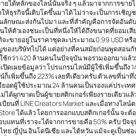
ี้ รายได้หลักของไลน์นั้นจริง ๆ แล้วมาจากการข
ให้ธุรกิจนี้เติบโตขึ้นมาได้ ไม่ว่าจะเป็นการเชิ
ลักษณะส่งกันไปมา และที่สำคัญคือการจัดอันดับในกล
้ตัวเองชนะเป็นที่หนึ่งให้ได้ถึงขนาดที่ยอมเสียเ
 ปกติจะขายอยู่ในราคาชุดละประมาณ 0.99 USD หรือ
ญของบริษัทไปได้ แต่อย่างที่คนสมัยก่อนพูดสอนกัน
้ใช้กว่า 420 ล้านคนในปัจจุบัน พอรวมออกมาแล้
้เปิดเผยข้อมูลว่า โปรแกรมไลน์มีผู้ใช้เพิ่มขึ้นถ
ก็เพิ่มขึ้นถึง 223% เลยทีเดียวครับ ตัวเลขที่น่าทึ
ยอดผู้ใช้ประมาณ 24 ล้านคนเป็นรองแค่ประเทศญี่ป
น์ไม่ได้ผูกขาดเป็นผู้ขายสติกเกอร์เพียงรายเดียวแล
บียนที่ LINE Creators Market และเมื่อทางไลน์
Store ได้แล้ว โดยการออกแบบสติกเกอร์นั้น จะ
ค่าตอบแทนที่เราจะได้จากการขายคือ 50% ครับ ปัจ
อ ไทย ญี่ปุ่น อินโดนีเซีย และไต้หวัน แม้จะดูเป็น