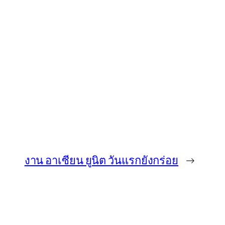
งาน อาเซียน ยูนิต วันแรกยังกร่อย
→