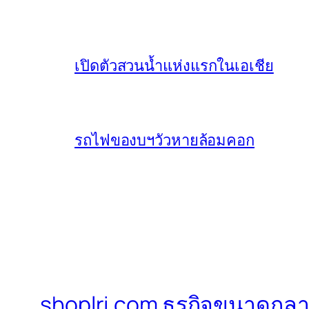
เปิดตัวสวนน้ำแห่งแรกในเอเชีย
รถไฟของบฯวัวหายล้อมคอก
shoplri.com ธุรกิจขนาดกลา