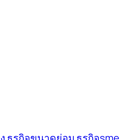
ง ธุรกิจขนาดย่อม ธุรกิจsme