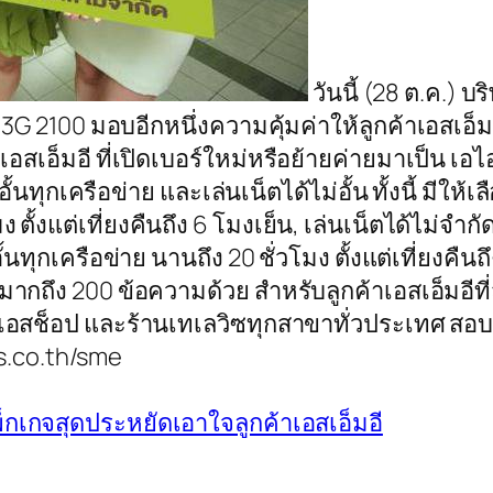
วันนี้ (28 ต.ค.) บ
G 2100 มอบอีกหนึ่งความคุ้มค่าให้ลูกค้าเอสเอ็ม
อสเอ็มอี ที่เปิดเบอร์ใหม่หรือย้ายค่ายมาเป็น เอไอเอ
ั้นทุกเครือข่าย และเล่นเน็ตได้ไม่อั้น ทั้งนี้ มีใ
ง ตั้งแต่เที่ยงคืนถึง 6 โมงเย็น, เล่นเน็ตได้ไม่จ
ทุกเครือข่าย นานถึง 20 ชั่วโมง ตั้งแต่เที่ยงคืนถึ
 ได้มากถึง 200 ข้อความด้วย สำหรับลูกค้าเอสเอ็ม
เอไอเอสช็อป และร้านเทเลวิซทุกสาขาทั่วประเทศ สอบ
s.co.th/sme
กเกจสุดประหยัดเอาใจลูกค้าเอสเอ็มอี