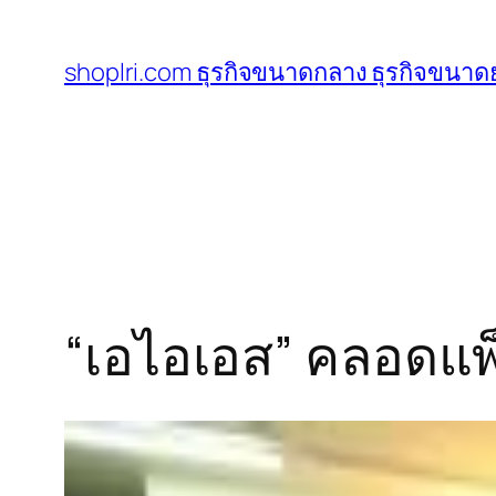
ข้าม
ไป
shoplri.com ธุรกิจขนาดกลาง ธุรกิจขนาดย
ยัง
เนื้อหา
“เอไอเอส” คลอดแพ็