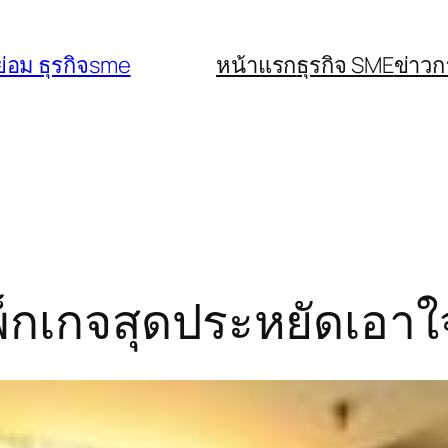
่อม ธุรกิจsme
หน้าแรก
ธุรกิจ SME
ข่าว
กเกจสุดประหยัดเอาใจล