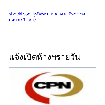
ข้าม
ไป
shoplri.com ธุรกิจขนาดกลาง ธุรกิจขนาด
ยัง
ย่อม ธุรกิจsme
เนื้อหา
แจ้งเปิดห้างฯรายวัน