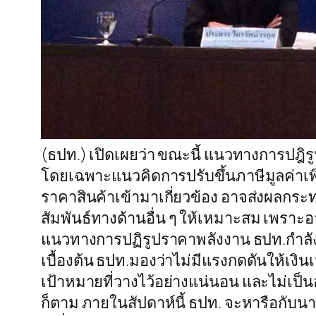
(ธปท.) เปิดเผยว่า ขณะนี้ แนวทางการปฎิร
โดยเฉพาะแนวคิดการปรับขึ้นภาษีมูลค่าเพิ่
ราคาสินค้าเข้ามาเกี่ยวข้อง อาจส่งผลกร
สัมพันธ์ทางด้านอื่น ๆ ให้เหมาะสม เพราะ
แนวทางการปฏิรูปราคาพลังงาน ธปท.กำลังติ
เบื้องต้น ธปท.มองว่าไม่มีแรงกดดันให้เงินเ
เป้าหมายที่วางไว้อย่างแน่นอน และไม่เป็
ก็ตาม ภายในสัปดาห์นี้ ธปท. จะหารือกั