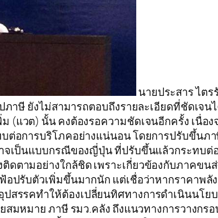
นายประสาร ไตรรั
ูปภาษี ยังไม่สามารถตอบถึงรายละเอียดที่ชัดเจนไ
ม (แวต) นั้น คงต้องรอความชัดเจนอีกครั้ง เนื่อง
ะทบต่อการบริโภคอย่างแน่นอน โดยการปรับขึ้นภ
อาจเป็นแบบกรณีของญี่ปุ่น ที่ปรับขึ้นแล้วกระท
ดตามอย่างใกล้ชิด เพราะเกี่ยวข้องกับภาคขนส่งแ
ฟ้อปรับตัวเพิ่มขึ้นมากนัก แต่เชื่อว่าหากราคาพลั
นอุปสรรคทำให้ต้องเปลี่ยนทิศทางการดำเนินนโยบ
บนายสมหมาย ภาษี รมว.คลัง ถึงแนวทางการวางกร