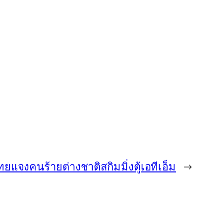
ยแจงคนร้ายต่างชาติสกิมมิ่งตู้เอทีเอ็ม
→