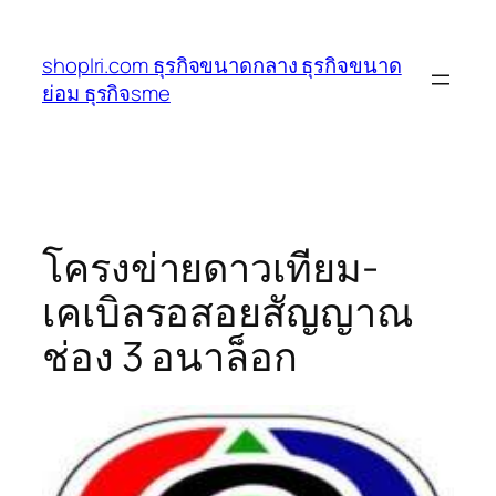
ข้าม
ไป
shoplri.com ธุรกิจขนาดกลาง ธุรกิจขนาด
ยัง
ย่อม ธุรกิจsme
เนื้อหา
โครงข่ายดาวเทียม-
เคเบิลรอสอยสัญญาณ
ช่อง 3 อนาล็อก