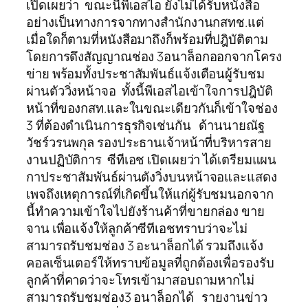
เปิดเผยว่า ขณะนี้พีเอสไอ ยังไม่ได้รับหนังสือ
อย่างเป็นทางการจากทางสำนักงานกสทช.แต่
เมื่อใดก็ตามที่หนังสือมาถึงก็พร้อมที่ปฎิบัติตาม
โดยการดึงสัญญาณช่อง 3อนาล็อกออกจากโครง
ข่าย พร้อมทั้งประชาสัมพันธ์แจ้งเตือนผู้รับชม
ผ่านตัววิ่งหน้าจอ ทั้งนี้พีเอสไอเข้าใจการปฎิบัติ
หน้าที่ของกสท.และในขณะเดียวกันก็เข้าใจช่อง
3 ที่ต้องดำเนินการธุรกิจเช่นกัน ด้านนายณัฐ
วัชร์วรนพกุล รองประธานเจ้าหน้าที่บริหารสาย
งานปฏิบัติการ ซีทีเอช เปิดเผยว่า ได้เตรียมแผน
กาประชาสัมพันธ์ผ่านตังวิ่งบนหน้าจอและแสดง
เพจถึงเหตุการณ์ที่เกิดขึ้นให้แก่ผู้รับชมนอกจาก
นี้ทำความเข้าใจไปยังร้านค้าที่ขายกล่อง ขาย
จาน เพื่อแจ้งให้ลูกค้าซีทีเอชทราบว่าจะไม่
สามารถรับชมช่อง 3 อะนาล็อกได้ รวมถึงแจ้ง
คอลเซ็นเตอร์ให้ทราบข้อมูลที่ถูกต้องเพื่อรองรับ
ลูกค้าที่คาดว่าจะโทรเข้ามาสอบถามหากไม่
สามารถรับชมช่อง3 อนาล็อกได้ รายงานข่าว