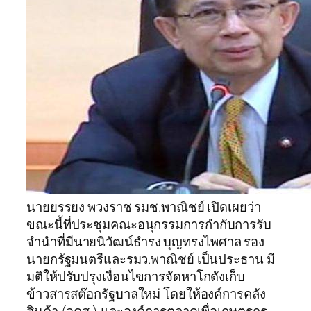
นายยรรยง พวงราช รมช.พาณิชย์ เปิดเผยว่า
ขณะนี้ที่ประชุมคณะอนุกรรมการกำกับการรับ
จำนำที่มีนายนิวัฒน์ธำรง บุญทรงไพศาล รอง
นายกรัฐมนตรีและรมว.พาณิชย์ เป็นประธาน มี
มติให้ปรับปรุงเงื่อนไขการจัดหาโกดังเก็บ
ข้าวสารสต๊อกรัฐบาลใหม่ โดยให้องค์การคลัง