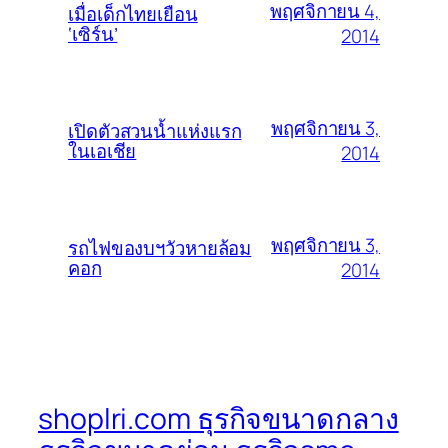
พฤศจิกายน 4,
เมื่อเด็กไทยเยือน
‘เซิร์น’
2014
พฤศจิกายน 3,
เปิดตัวสวนน้ำแห่งแรก
ในเอเชีย
2014
พฤศจิกายน 3,
รถไฟของบฯวัวหายล้อม
คอก
2014
shoplri.com ธุรกิจขนาดกลาง