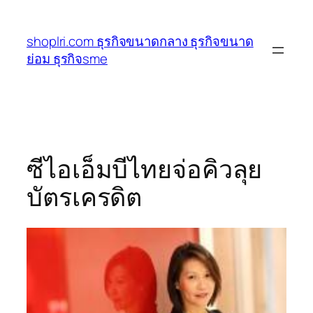
ข้าม
ไป
shoplri.com ธุรกิจขนาดกลาง ธุรกิจขนาด
ยัง
ย่อม ธุรกิจsme
เนื้อหา
ซีไอเอ็มบีไทยจ่อคิวลุย
บัตรเครดิต