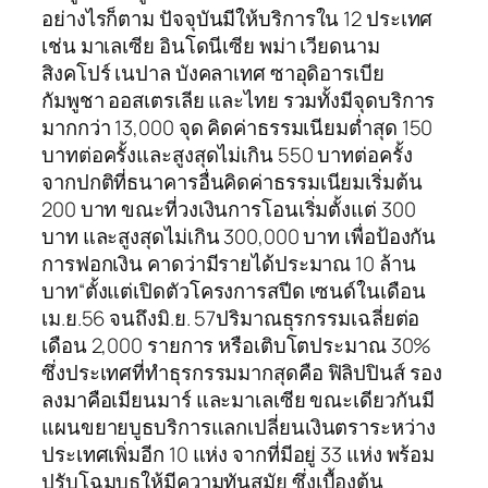
อย่างไรก็ตาม ปัจจุบันมีให้บริการใน 12 ประเทศ
เช่น มาเลเซีย อินโดนีเซีย พม่า เวียดนาม
สิงคโปร์ เนปาล บังคลาเทศ ซาอุดิอารเบีย
กัมพูชา ออสเตรเลีย และไทย รวมทั้งมีจุดบริการ
มากกว่า 13,000 จุด คิดค่าธรรมเนียมต่ำสุด 150
บาทต่อครั้งและสูงสุดไม่เกิน 550 บาทต่อครั้ง
จากปกติที่ธนาคารอื่นคิดค่าธรรมเนียมเริ่มต้น
200 บาท ขณะที่วงเงินการโอนเริ่มตั้งแต่ 300
บาท และสูงสุดไม่เกิน 300,000 บาท เพื่อป้องกัน
การฟอกเงิน คาดว่ามีรายได้ประมาณ 10 ล้าน
บาท“ตั้งแต่เปิดตัวโครงการสปีด เซนด์ในเดือน
เม.ย.56 จนถึงมิ.ย. 57ปริมาณธุรกรรมเฉลี่ยต่อ
เดือน 2,000 รายการ หรือเติบโตประมาณ 30%
ซึ่งประเทศที่ทำธุรกรรมมากสุดคือ ฟิลิปปินส์ รอง
ลงมาคือเมียนมาร์ และมาเลเซีย ขณะเดียวกันมี
แผนขยายบูธบริการแลกเปลี่ยนเงินตราระหว่าง
ประเทศเพิ่มอีก 10 แห่ง จากที่มีอยู่ 33 แห่ง พร้อม
ปรับโฉมบูธให้มีความทันสมัย ซึ่งเบื้องต้น