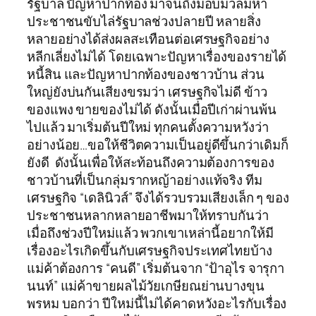
รัฐบาล ปัญหาปากท้อง มาจนถึงม็อบมวลมหา
ประชาชนขับไล่รัฐบาลช่วงปลายปี หลายสิ่ง
หลายอย่างได้ส่งผลสะเทือนต่อเศรษฐกิจอย่าง
หลีกเลี่ยงไม่ได้ โดยเฉพาะปัญหาเรื่องของรายได้
หนี้สิน และปัญหาปากท้องของชาวบ้าน ส่วน
ใหญ่ยังบ่นกันเสียงขรมว่า เศรษฐกิจไม่ดี ข้าว
ของแพง ขายของไม่ได้ ดังนั้นเมื่อปีเก่าผ่านพ้น
ไปแล้ว มาเริ่มต้นปีใหม่ ทุกคนตั้งความหวังว่า
อย่างน้อย…ขอให้ชีวิตความเป็นอยู่ดีขึ้นกว่าเดิมก็
ยังดี ดังนั้นเพื่อให้สะท้อนถึงความต้องการของ
ชาวบ้านที่เป็นกลุ่มรากหญ้าอย่างแท้จริง ทีม
เศรษฐกิจ “เดลินิวส์” จึงได้รวบรวมเสียงเล็ก ๆ ของ
ประชาชนหลากหลายอาชีพมาให้ทราบกันว่า
เมื่อถึงช่วงปีใหม่แล้ว พวกเขาเหล่านี้อยากให้มี
เรื่องอะไรเกิดขึ้นกับเศรษฐกิจประเทศไทยบ้าง
แม่ค้าต้องการ “คนดี” เริ่มต้นจาก “ป้าอุไร จารุกา
นนท์” แม่ค้าขายผลไม้วัยเกษียณย่านบางขุน
พรหม บอกว่า ปีใหม่นี้ไม่ได้คาดหวังอะไรกับเรื่อง