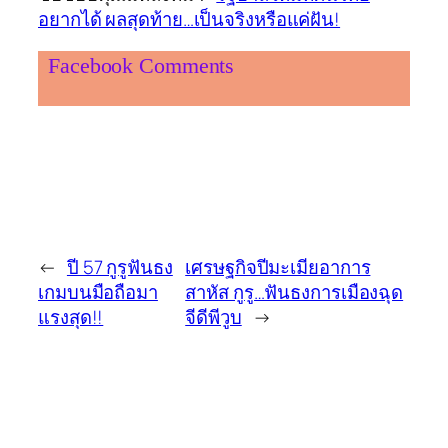
อยากได้ ผลสุดท้าย…เป็นจริงหรือแค่ฝัน!
Facebook Comments
←
ปี 57 กูรูฟันธง
เศรษฐกิจปีมะเมียอาการ
เกมบนมือถือมา
สาหัส กูรู…ฟันธงการเมืองฉุด
แรงสุด!!
จีดีพีวูบ
→