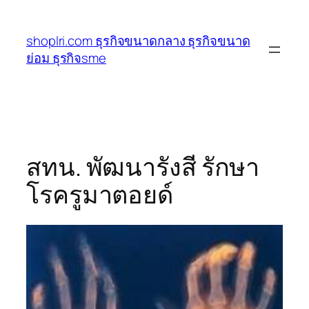
ข้าม
ไป
shoplri.com ธุรกิจขนาดกลาง ธุรกิจขนาด
ยัง
ย่อม ธุรกิจsme
เนื้อหา
สทน. พัฒนารังสี รักษา
โรครูมาตอยด์