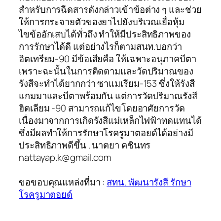
สำหรับการฉีดสารดังกล่าวเข้าข้อต่าง ๆ และช่วย
ให้การกระจายตัวของยาไปยังบริเวณเยื่อหุ้ม
ไขข้ออักเสบได้ทั่วถึง ทำให้มีประสิทธิภาพของ
การรักษาได้ดี แต่อย่างไรก็ตามสนท.บอกว่า
อิตเทรียม-90 มีข้อเสียคือ ให้เฉพาะอนุภาคบีตา
เพราะฉะนั้นในการติดตามและวัดปริมาณของ
รังสีจะทำได้ยากกว่า ซาแมเรียม-153 ซึ่งให้รังสี
แกมมาและบีตาพร้อมกัน แต่การวัดปริมาณรังสี
ฮิตเลียม -90 สามารถแก้ไขโดยอาศัยการวัด
เนื่องมาจากการเกิดรังสีแม่เหล็กไฟฟ้าทดแทนได้
ซึ่งมีผลทำให้การรักษาโรครูมาตอยด์ได้อย่างมี
ประสิทธิภาพดีขึ้น . นาตยา คชินทร
nattayap.k@gmail.com
ขอขอบคุณแหล่งที่มา :
สทน. พัฒนารังสี รักษา
โรครูมาตอยด์