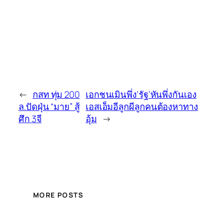
←
กสท ทุ่ม 200
เอกชนเมินพึ่ง‘รัฐ’หันพึ่งกันเอง
ล.ปัดฝุ่น “มาย” สู้
เอสเอ็มอีลูกผีลูกคนต้องหาทาง
ศึก 3จี
อุ้ม
→
MORE POSTS